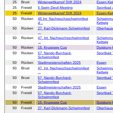
25
Brust
Winterwettkampf SVK 2024
Essen-Ket
25
Freistil
5.Swim-Devil-Meeting
Sportbad 
25
Freistil
Winterwettkampf SVK 2024
Essen-Ket
50
Rücken
45.Int. Nachwuchsschwimmfest
Schwimmz
d...
Kettwig
50
Rücken
27. Karl-Dickmann-Schwimmfest
Oberhaus
...
50
Rücken
47. Int. Nachwuchsschwimmfest
Schwimmz
...
Kettwig
50
Rücken
15. Kruppsee Cup
Duisburg
50
Rücken
57. Nando-Burchard-
Sportbad 
Schwimmfest
50
Rücken
Stadtmeisterschaften 2025
Essen
50
Brust
47. Int. Nachwuchsschwimmfest
Schwimmz
...
Kettwig
50
Brust
57. Nando-Burchard-
Sportbad 
Schwimmfest
50
Freistil
Stadtmeisterschaften 2025
Essen
50
Freistil
57. Nando-Burchard-
Sportbad 
Schwimmfest
50
Freistil
15. Kruppsee Cup
Duisburg
50
Freistil
27. Karl-Dickmann-Schwimmfest
Oberhaus
...