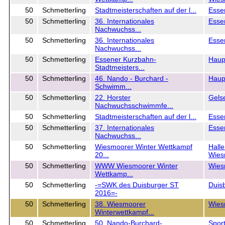
50
Schmetterling
Stadtmeisterschaften auf der l...
Esse
50
Schmetterling
36. Internationales
Esse
Nachwuchss...
50
Schmetterling
36. Internationales
Esse
Nachwuchss...
50
Schmetterling
Essener Kurzbahn-
Haup
Stadtmeisters...
50
Schmetterling
46. Nando - Burchard -
Haup
Schwimm...
50
Schmetterling
22. Horster
Gels
Nachwuchsschwimmfe...
50
Schmetterling
Stadtmeisterschaften auf der l...
Esse
50
Schmetterling
37. Internationales
Esse
Nachwuchss...
50
Schmetterling
Wiesmoorer Winter Wettkampf
Hall
20...
Wies
50
Schmetterling
WWW Wiesmoorer Winter
Wies
Wettkamp...
50
Schmetterling
-=SWK des Duisburger ST
Duis
2016=-
50
Schmetterling
38. Wiesmoorer
Wies
Winterwettkampf...
50
Schmetterling
50. Nando-Burchard-
Spor