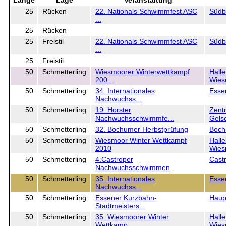
Länge
Lage
Veranstaltung
25
Rücken
22. Nationals Schwimmfest ASC
Südb
...
25
Rücken
25
Freistil
22. Nationals Schwimmfest ASC
Südb
...
25
Freistil
50
Schmetterling
Wiesmoorer Winterwettkampf
Hall
200...
Wies
50
Schmetterling
34. Internationales
Esse
Nachwuchss...
50
Schmetterling
19. Horster
Zent
Nachwuchsschwimmfe...
Gelse
50
Schmetterling
32. Bochumer Herbstprüfung
Boc
50
Schmetterling
Wiesmoor Winter Wettkampf
Hall
2010
Wies
50
Schmetterling
4.Castroper
Cast
Nachwuchsschwimmen
50
Schmetterling
35. Internationales
Esse
Nachwuchss...
50
Schmetterling
Essener Kurzbahn-
Haup
Stadtmeisters...
50
Schmetterling
35. Wiesmoorer Winter
Hall
Wettkamp...
Wies