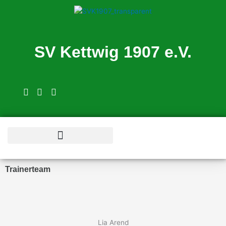
Zum
Inhalt
springen
SV Kettwig 1907 e.V.
Trainerteam
Lia Arend