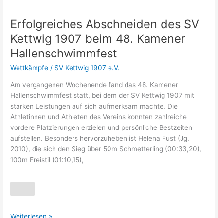
Erfolgreiches Abschneiden des SV
Erfolgreiches
Abschneiden
Kettwig 1907 beim 48. Kamener
des
Hallenschwimmfest
SV
Kettwig
Wettkämpfe
/
SV Kettwig 1907 e.V.
1907
Am vergangenen Wochenende fand das 48. Kamener
beim
Hallenschwimmfest statt, bei dem der SV Kettwig 1907 mit
48.
starken Leistungen auf sich aufmerksam machte. Die
Kamener
Athletinnen und Athleten des Vereins konnten zahlreiche
Hallenschwimmfest
vordere Platzierungen erzielen und persönliche Bestzeiten
aufstellen. Besonders hervorzuheben ist Helena Fust (Jg.
2010), die sich den Sieg über 50m Schmetterling (00:33,20),
100m Freistil (01:10,15),
Weiterlesen »