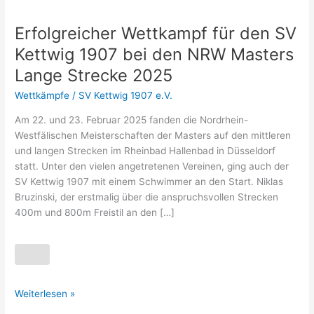
Erfolgreicher Wettkampf für den SV
Erfolgreicher
Wettkampf
Kettwig 1907 bei den NRW Masters
für
Lange Strecke 2025
den
SV
Wettkämpfe
/
SV Kettwig 1907 e.V.
Kettwig
Am 22. und 23. Februar 2025 fanden die Nordrhein-
1907
Westfälischen Meisterschaften der Masters auf den mittleren
bei
und langen Strecken im Rheinbad Hallenbad in Düsseldorf
den
statt. Unter den vielen angetretenen Vereinen, ging auch der
NRW
SV Kettwig 1907 mit einem Schwimmer an den Start. Niklas
Masters
Bruzinski, der erstmalig über die anspruchsvollen Strecken
Lange
400m und 800m Freistil an den […]
Strecke
2025
Weiterlesen »