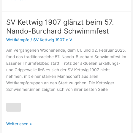
SV Kettwig 1907 glänzt beim 57.
SV
Kettwig
Nando-Burchard Schwimmfest
1907
Wettkämpfe
/
SV Kettwig 1907 e.V.
glänzt
beim
Am vergangenen Wochenende, dem 01. und 02. Februar 2025,
57.
fand das traditionsreiche 57. Nando-Burchard Schwimmfest im
Nando-
Essener Thurmfeldbad statt. Trotz der aktuellen Erkältungs-
Burchard
und Grippewelle ließ es sich der SV Kettwig 1907 nicht
Schwimmfest
nehmen, mit einer starken Mannschaft aus allen
Wettkampfgruppen an den Start zu gehen. Die Kettwiger
Schwimmer:innen zeigten sich von ihrer besten Seite
Weiterlesen »