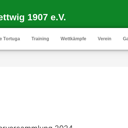
ttwig 1907 e.V.
 Tortuga
Training
Wettkämpfe
Verein
Ga