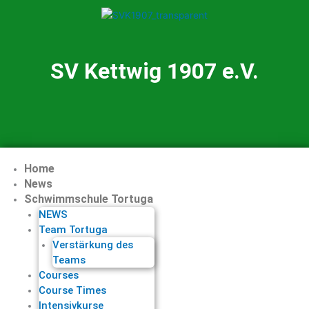
Skip
to
content
SV Kettwig 1907 e.V.
Home
News
Schwimmschule Tortuga
NEWS
Team Tortuga
Verstärkung des
Teams
Courses
Course Times
Intensivkurse