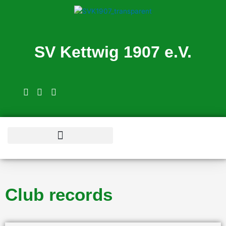
Skip
to
content
SV Kettwig 1907 e.V.
Schwimmschule Tortuga
Club records