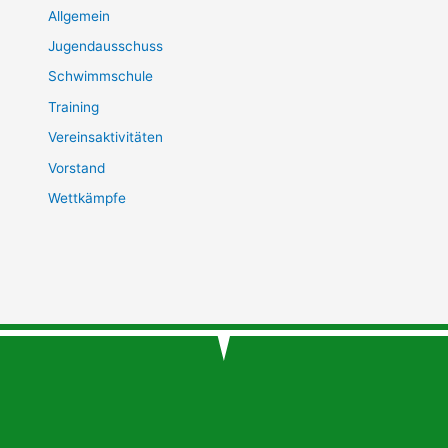
Allgemein
Jugendausschuss
Schwimmschule
Training
Vereinsaktivitäten
Vorstand
Wettkämpfe