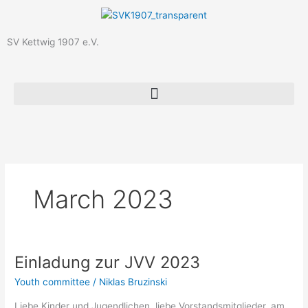
Skip
to
content
SV Kettwig 1907 e.V.
March 2023
Einladung zur JVV 2023
Einladung
zur
Youth committee
/
Niklas Bruzinski
JVV
2023
Liebe Kinder und Jugendlichen, liebe Vorstandsmitglieder, am